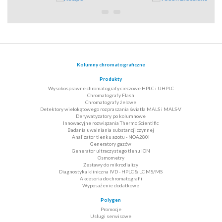
Kolumny chromatograficzne
Produkty
Wysokosprawne chromatografy cieczowe HPLC i UHPLC
Chromatografy Flash
Chromatografy żelowe
Detektory wielokątowego rozpraszania światła MALS i MALS-V
Derywatyzatory po kolumnowe
Innowacyjne rozwiązania Thermo Scientific
Badania uwalniania substancji czynnej
Analizator tlenku azotu - NOA280i
Generatory gazów
Generator ultraczystego tlenu ION
Osmometry
Zestawy do mikrodializy
Diagnostyka kliniczna IVD - HPLC & LC MS/MS
Akcesoria do chromatografii
Wyposażenie dodatkowe
Polygen
Promocje
Usługi serwisowe