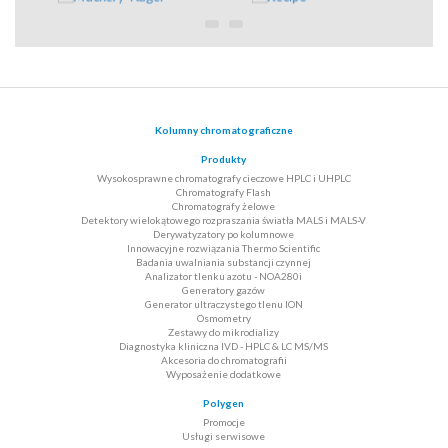
Kolumny chromatograficzne
Produkty
Wysokosprawne chromatografy cieczowe HPLC i UHPLC
Chromatografy Flash
Chromatografy żelowe
Detektory wielokątowego rozpraszania światła MALS i MALS-V
Derywatyzatory po kolumnowe
Innowacyjne rozwiązania Thermo Scientific
Badania uwalniania substancji czynnej
Analizator tlenku azotu - NOA280i
Generatory gazów
Generator ultraczystego tlenu ION
Osmometry
Zestawy do mikrodializy
Diagnostyka kliniczna IVD - HPLC & LC MS/MS
Akcesoria do chromatografii
Wyposażenie dodatkowe
Polygen
Promocje
Usługi serwisowe