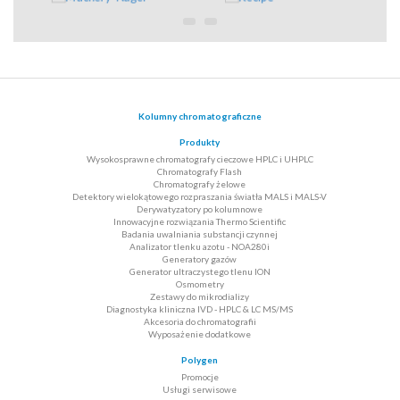
Kolumny chromatograficzne
Produkty
Wysokosprawne chromatografy cieczowe HPLC i UHPLC
Chromatografy Flash
Chromatografy żelowe
Detektory wielokątowego rozpraszania światła MALS i MALS-V
Derywatyzatory po kolumnowe
Innowacyjne rozwiązania Thermo Scientific
Badania uwalniania substancji czynnej
Analizator tlenku azotu - NOA280i
Generatory gazów
Generator ultraczystego tlenu ION
Osmometry
Zestawy do mikrodializy
Diagnostyka kliniczna IVD - HPLC & LC MS/MS
Akcesoria do chromatografii
Wyposażenie dodatkowe
Polygen
Promocje
Usługi serwisowe