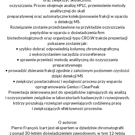
oczyszczania. Proces obejmuje analizę HPLC, przeniesienie metody
analitycznej do skali
preparatywnej oraz automatyczne kolekcjonowanie frakcji w oparciu
o detekcję MS.
Rozwiązanie zostanie przedstawione na przykładzie oczyszczania
peptydów w oparciu o doświadczenia firm
biotechnologicznych oraz organizacji typu CRO.W trakcie prezentacji
pokazane zostanie jak:
• szybko dobrać odpowiednią kolumnę chromatograficzną
z wykorzystaniem narzędzia crossreference
• sprawnie przenieść metodę analityczną do oczyszczania
preparatywnego
• prowadzić zbieranie frakcji zgodnie z założonym poziomem czystości
dzięki detekcji MS
• zwiększyć powtarzalność i wydajność procesu przy wsparciu
oprogramowania Genius i ClearPeak
Prezentacja skierowana jest do specjalistów zajmujących się analizą
i oczyszczaniem związków w laboratoriach badawczych i rozwojowych,
którzy poszukują rozwiązań usprawniających codzienną pracę
i zwiększających efektywność procesów.
O autorze:
Pierre-François Icart jest ekspertem w dziedzinie chromatografii
z ponad 30-letnim doświadczeniem zawodowym, w tym 12-letnią