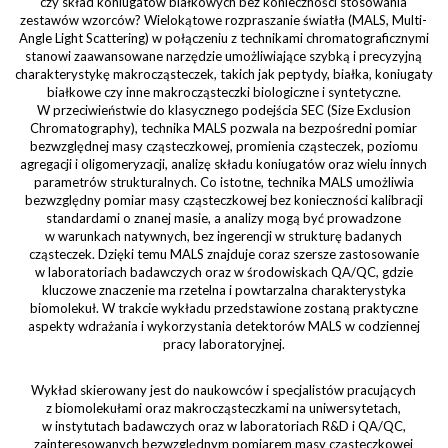
czy skład koniugatów białkowych bez konieczności stosowania
zestawów wzorców? Wielokątowe rozpraszanie światła (MALS, Multi-
Angle Light Scattering) w połączeniu z technikami chromatograficznymi
stanowi zaawansowane narzędzie umożliwiające szybką i precyzyjną
charakterystykę makrocząsteczek, takich jak peptydy, białka, koniugaty
białkowe czy inne makrocząsteczki biologiczne i syntetyczne.
W przeciwieństwie do klasycznego podejścia SEC (Size Exclusion
Chromatography), technika MALS pozwala na bezpośredni pomiar
bezwzględnej masy cząsteczkowej, promienia cząsteczek, poziomu
agregacji i oligomeryzacji, analizę składu koniugatów oraz wielu innych
parametrów strukturalnych. Co istotne, technika MALS umożliwia
bezwzględny pomiar masy cząsteczkowej bez konieczności kalibracji
standardami o znanej masie, a analizy mogą być prowadzone
w warunkach natywnych, bez ingerencji w strukturę badanych
cząsteczek. Dzięki temu MALS znajduje coraz szersze zastosowanie
w laboratoriach badawczych oraz w środowiskach QA/QC, gdzie
kluczowe znaczenie ma rzetelna i powtarzalna charakterystyka
biomolekuł. W trakcie wykładu przedstawione zostaną praktyczne
aspekty wdrażania i wykorzystania detektorów MALS w codziennej
pracy laboratoryjnej.
Wykład skierowany jest do naukowców i specjalistów pracujących
z biomolekułami oraz makrocząsteczkami na uniwersytetach,
w instytutach badawczych oraz w laboratoriach R&D i QA/QC,
zainteresowanych bezwzględnym pomiarem masy cząsteczkowej