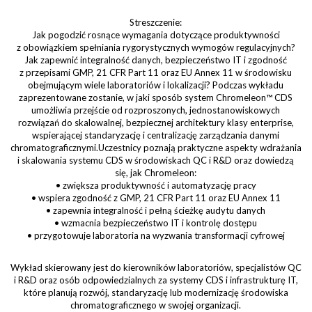
Streszczenie:
Jak pogodzić rosnące wymagania dotyczące produktywności
z obowiązkiem spełniania rygorystycznych wymogów regulacyjnych?
Jak zapewnić integralność danych, bezpieczeństwo IT i zgodność
z przepisami GMP, 21 CFR Part 11 oraz EU Annex 11 w środowisku
obejmującym wiele laboratoriów i lokalizacji? Podczas wykładu
zaprezentowane zostanie, w jaki sposób system Chromeleon™ CDS
umożliwia przejście od rozproszonych, jednostanowiskowych
rozwiązań do skalowalnej, bezpiecznej architektury klasy enterprise,
wspierającej standaryzację i centralizację zarządzania danymi
chromatograficznymi.Uczestnicy poznają praktyczne aspekty wdrażania
i skalowania systemu CDS w środowiskach QC i R&D oraz dowiedzą
się, jak Chromeleon:
• zwiększa produktywność i automatyzację pracy
• wspiera zgodność z GMP, 21 CFR Part 11 oraz EU Annex 11
• zapewnia integralność i pełną ścieżkę audytu danych
• wzmacnia bezpieczeństwo IT i kontrolę dostępu
• przygotowuje laboratoria na wyzwania transformacji cyfrowej
Wykład skierowany jest do kierowników laboratoriów, specjalistów QC
i R&D oraz osób odpowiedzialnych za systemy CDS i infrastrukturę IT,
które planują rozwój, standaryzację lub modernizację środowiska
chromatograficznego w swojej organizacji.