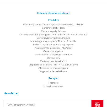
Kolumny chromatograficzne
Produkty
Wysokosprawne chromatografy cieczowe HPLC i UHPLC
Chromatografy Flash
Chromatografy żelowe
Detektory wielokątowego rozpraszania światła MALS i MALS-V
Derywatyzatory po kolumnowe
Innowacyjne rozwiązania Thermo Scientific
Badania uwalniania substancji czynnej
Analizator tlenku azotu - NOA280i
Generatory gazów
Generator ultraczystego tlenu ION
Osmometry
Zestawy do mikrodializy
Diagnostyka kliniczna IVD - HPLC & LC MS/MS
Akcesoria do chromatografii
Wyposażenie dodatkowe
Polygen
Promocje
Usługi serwisowe
Newsletter