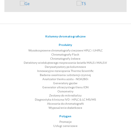
Kolumny chromatograficzne
Produkty
Wysokosprawne chromatografy cieczowe HPLC i UHPLC
Chromatografy Flash
Chromatografy żelowe
Detektory wielokątowego rozpraszania światła MALS i MALS-V
Derywatyzatory po kolumnowe
Innowacyjne rozwiązania Thermo Scientific
Badania uwalniania substancji czynnej
Analizator tlenku azotu - NOA280i
Generatory gazów
Generator ultraczystego tlenu ION
Osmometry
Zestawy do mikrodializy
Diagnostyka kliniczna IVD - HPLC & LC MS/MS
Akcesoria do chromatografii
Wyposażenie dodatkowe
Polygen
Promocje
Usługi serwisowe