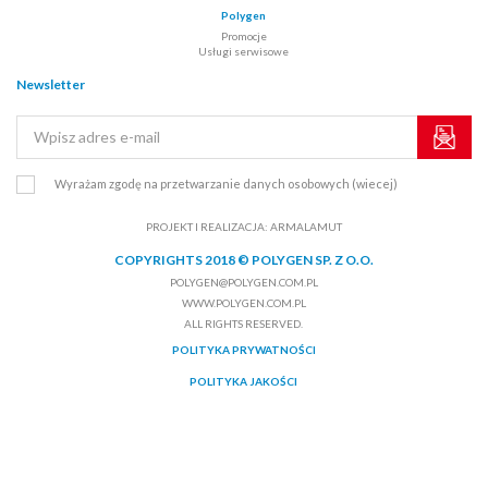
Polygen
Promocje
Usługi serwisowe
Newsletter
Wyrażam zgodę na przetwarzanie danych osobowych
(wiecej)
PROJEKT I REALIZACJA:
ARMALAMUT
COPYRIGHTS 2018 © POLYGEN SP. Z O.O.
POLYGEN@POLYGEN.COM.PL
WWW.POLYGEN.COM.PL
ALL RIGHTS RESERVED.
POLITYKA PRYWATNOŚCI
POLITYKA JAKOŚCI