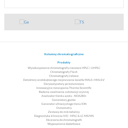
Kolumny chromatograficzne
Produkty
Wysokosprawne chromatografy cieczowe HPLC i UHPLC
Chromatografy Flash
Chromatografy żelowe
Detektory wielokątowego rozpraszania światła MALS i MALS-V
Derywatyzatory po kolumnowe
Innowacyjne rozwiązania Thermo Scientific
Badania uwalniania substancji czynnej
Analizator tlenku azotu - NOA280i
Generatory gazów
Generator ultraczystego tlenu ION
Osmometry
Zestawy do mikrodializy
Diagnostyka kliniczna IVD - HPLC & LC MS/MS
Akcesoria do chromatografii
Wyposażenie dodatkowe