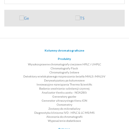
Kolumny chromatograficzne
Produkty
Wysokosprawne chromatografy cieczowe HPLC i UHPLC
Chromatografy Flash
Chromatografy żelowe
Detektory wielokątowego rozpraszania światła MALS i MALS-V
Derywatyzatory po kolumnowe
Innowacyjne rozwiązania Thermo Scientific
Badania uwalniania substancji czynnej
Analizator tlenku azotu - NOA280i
Generatory gazów
Generator ultraczystego tlenu ION
Osmometry
Zestawy do mikrodializy
Diagnostyka kliniczna IVD - HPLC & LC MS/MS
Akcesoria do chromatografii
Wyposażenie dodatkowe
Polygen