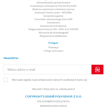
Derywatyzatory po kolumnowe
Innowacyjne rozwiązania Thermo Scientific
Badania uwalniania substancji czynnej
Analizator tlenku azotu - NOA280i
Generatory gazów
Generator ultraczystego tlenu ION
Osmometry
Zestawy do mikrodializy
Diagnostyka kliniczna IVD - HPLC & LC MS/MS
Akcesoria do chromatografii
Wyposażenie dodatkowe
Polygen
Promocje
Usługi serwisowe
Newsletter
Wyrażam zgodę na przetwarzanie danych osobowych
(wiecej)
PROJEKT I REALIZACJA:
ARMALAMUT
COPYRIGHTS 2018 © POLYGEN SP. Z O.O.
POLYGEN@POLYGEN.COM.PL
WWW.POLYGEN.COM.PL