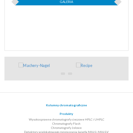
GALERIA
Kolumny chromatograficzne
Produkty
Wysokosprawne chromatografy cieczowe HPLC i UHPLC
Chromatografy Flash
Chromatografy żelowe
Detektory wielokątowego rozpraszania światła MALS i MALS-V