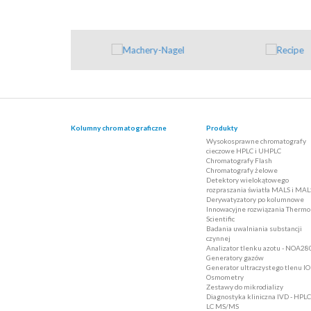
Kolumny chromatograficzne
Produkty
Wysokosprawne chromatografy
cieczowe HPLC i UHPLC
Chromatografy Flash
Chromatografy żelowe
Detektory wielokątowego
rozpraszania światła MALS i MAL
Derywatyzatory po kolumnowe
Innowacyjne rozwiązania Thermo
Scientific
Badania uwalniania substancji
czynnej
Analizator tlenku azotu - NOA28
Generatory gazów
Generator ultraczystego tlenu I
Osmometry
Zestawy do mikrodializy
Diagnostyka kliniczna IVD - HPLC
LC MS/MS