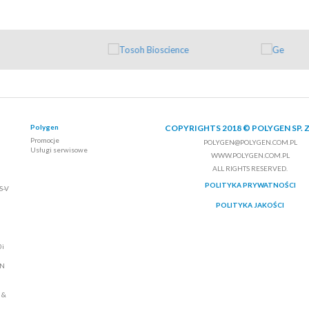
Polygen
COPYRIGHTS 2018 © POLYGEN SP. Z
Promocje
POLYGEN@POLYGEN.COM.PL
Usługi serwisowe
WWW.POLYGEN.COM.PL
ALL RIGHTS RESERVED.
POLITYKA PRYWATNOŚCI
S-V
POLITYKA JAKOŚCI
0i
ON
 &