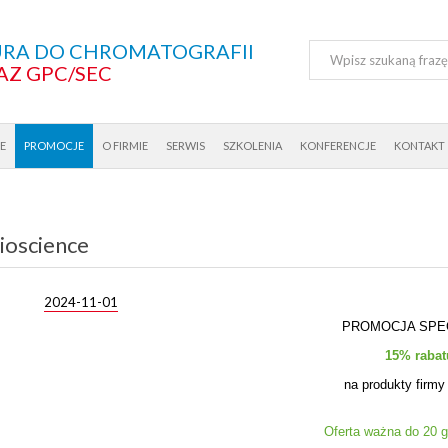
RA DO CHROMATOGRAFII
AZ GPC/SEC
E
PROMOCJE
O FIRMIE
SERWIS
SZKOLENIA
KONFERENCJE
KONTAKT
ioscience
2024-11-01
PROMOCJA SPE
15% rabat
na produkty fir
Oferta ważna do 20 g