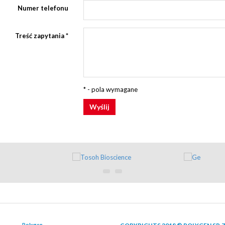
Numer telefonu
Treść zapytania
*
* - pola wymagane
Wyślij
Polygen