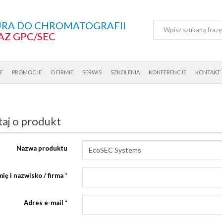
RA DO CHROMATOGRAFII
AZ GPC/SEC
E
PROMOCJE
O FIRMIE
SERWIS
SZKOLENIA
KONFERENCJE
KONTAKT
aj o produkt
Nazwa produktu
mię i nazwisko / firma
*
Adres e-mail
*