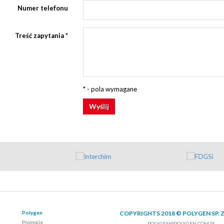
Numer telefonu
Treść zapytania
*
* - pola wymagane
Wyślij
Polygen
COPYRIGHTS 2018 © POLYGEN SP. Z
Promocje
POLYGEN@POLYGEN.COM.PL