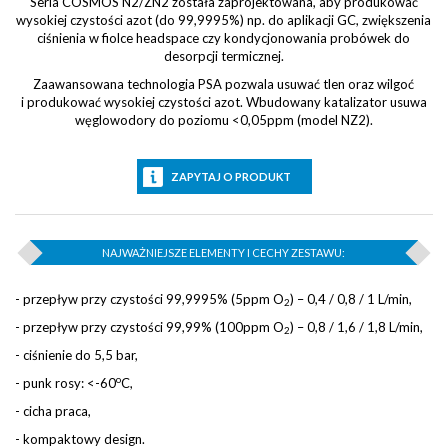
Seria COSMOS N2/ZN2 została zaprojektowana, aby produkować
wysokiej czystości azot (do 99,9995%) np. do aplikacji GC, zwiększenia
ciśnienia w fiolce headspace czy kondycjonowania probówek do
desorpcji termicznej.
Zaawansowana technologia PSA pozwala usuwać tlen oraz wilgoć
i produkować wysokiej czystości azot. Wbudowany katalizator usuwa
węglowodory do poziomu <0,05ppm (model NZ2).
ZAPYTAJ O PRODUKT
NAJWAŻNIEJSZE ELEMENTY I CECHY ZESTAWU:
- przepływ przy czystości 99,9995% (5ppm O
) – 0,4 / 0,8 / 1 L/min,
2
- przepływ przy czystości 99,99% (100ppm O
) – 0,8 / 1,6 / 1,8 L/min,
2
- ciśnienie do 5,5 bar,
o
- punk rosy: <-60
C,
- cicha praca,
- kompaktowy design.