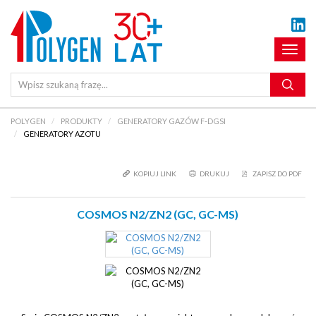
Pokaż
menu
POLYGEN
PRODUKTY
GENERATORY GAZÓW F-DGSI
GENERATORY AZOTU
KOPIUJ LINK
DRUKUJ
ZAPISZ DO PDF
COSMOS N2/ZN2 (GC, GC-MS)