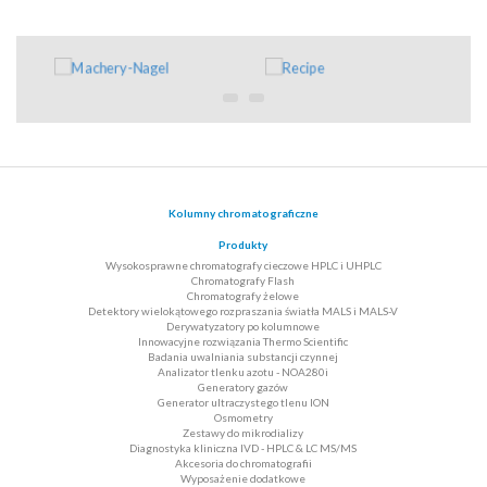
Kolumny chromatograficzne
Produkty
Wysokosprawne chromatografy cieczowe HPLC i UHPLC
Chromatografy Flash
Chromatografy żelowe
Detektory wielokątowego rozpraszania światła MALS i MALS-V
Derywatyzatory po kolumnowe
Innowacyjne rozwiązania Thermo Scientific
Badania uwalniania substancji czynnej
Analizator tlenku azotu - NOA280i
Generatory gazów
Generator ultraczystego tlenu ION
Osmometry
Zestawy do mikrodializy
Diagnostyka kliniczna IVD - HPLC & LC MS/MS
Akcesoria do chromatografii
Wyposażenie dodatkowe