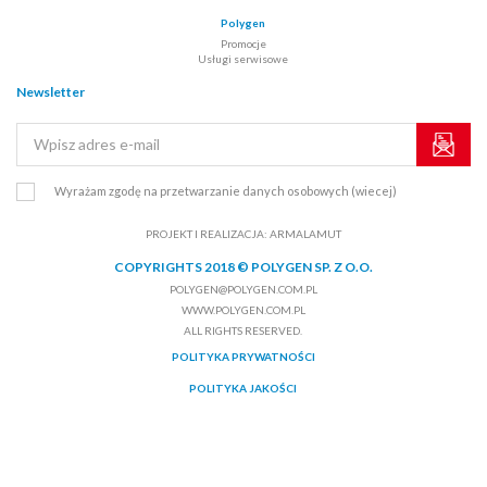
Polygen
Promocje
Usługi serwisowe
Newsletter
Wyrażam zgodę na przetwarzanie danych osobowych
(wiecej)
PROJEKT I REALIZACJA:
ARMALAMUT
COPYRIGHTS 2018 © POLYGEN SP. Z O.O.
POLYGEN@POLYGEN.COM.PL
WWW.POLYGEN.COM.PL
ALL RIGHTS RESERVED.
POLITYKA PRYWATNOŚCI
POLITYKA JAKOŚCI