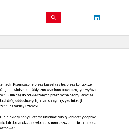
eniach. Przenoszone przez kaszel czy też przez kontakt ze
eżego powietrza lub faktyczna wymiana powietrza, tym wyższe
ch i / lub często odwiedzanych przez różne osoby. Wraz ze
uc i dróg oddechowych, a tym samym ryzyko infekcji.
chni na wirusy i zarazki.
długie okresy pobytu często uniemożliwiają konieczny dopływ
nie lub dezynfekcja powietrza w pomieszczeniu I to ta metoda
plazmową.”