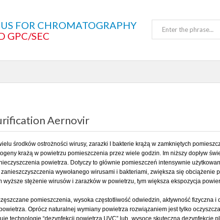
TUS FOR CHROMATOGRAPHY
D GPC/SEC
urification Aernovir
elu środków ostrożności wirusy, zarazki I bakterie krążą w zamkniętych pomieszcz
togeny krażą w powietrzu pomieszczenia przez wiele godzin. Im niższy dopływ świ
nieczyszczenia powietrza. Dotyczy to głównie pomieszczeń intensywnie użytkowany
zanieszczyszczenia wywołanego wirusami i bakteriami, zwiększa się obciążenie pł
 wyższe stężenie wirusów i zarazków w powietrzu, tym większa ekspozycja powierz
zęszczane pomieszczenia, wysoka częstotliwość odwiedzin, aktywność fizyczna i 
powietrza. Oprócz naturalnej wymiany powietrza rozwiązaniem jest tylko oczyszcza
uje technologię “dezynfekcji powietrza UVC” lub „wysoce skuteczną dezynfekcję 