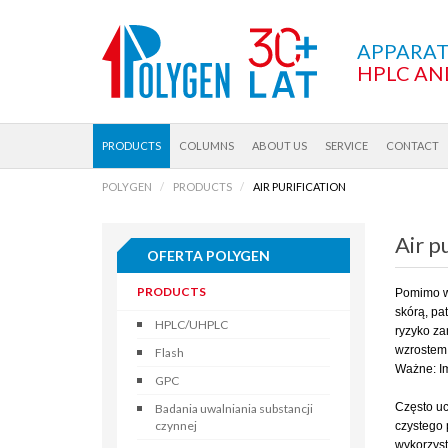
APPARA
HPLC AN
PRODUCTS
COLUMNS
ABOUT US
SERVICE
CONTACT
POLYGEN
PRODUCTS
AIR PURIFICATION
Air p
OFERTA POLYGEN
PRODUCTS
Pomimo wi
skórą, pa
HPLC/UHPLC
ryzyko za
wzrostem 
Flash
Ważne: Im
GPC
Często uc
Badania uwalniania substancji
czynnej
czystego 
wykorzyst