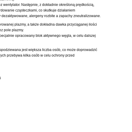
 wentylator. Następnie, z dokładnie określoną prędkością,
rdowanie cząsteczkami, co skutkuje działaniem
y dezaktywowane, alergeny rozbite a zapachy zneutralizowane.
erowanej plazmy, a także dokładna dawka przyciąganej ilości
ez pole plazmy.
pecjalnie opracowany blok aktywnego węgla, w celu dalszej
 spodziewana jest większa liczba osób, co może doprowadzić
órych przebywa kilka osób w celu ochrony przed
i