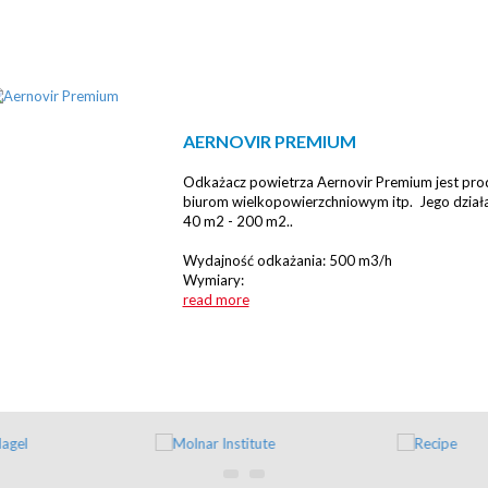
AERNOVIR PREMIUM
Odkażacz powietrza Aernovir Premium jest pr
biurom wielkopowierzchniowym itp. Jego działan
40 m2 - 200 m2..
Wydajność odkażania: 500 m3/h
Wymiary:
read more