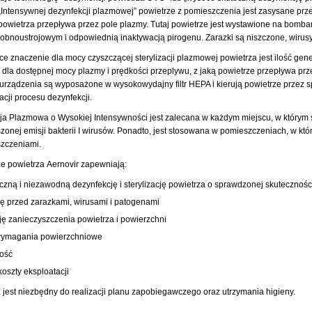
Intensywnej dezynfekcji plazmowej” powietrze z pomieszczenia jest zasysane przez
powietrza przepływa przez pole plazmy. Tutaj powietrze jest wystawione na bomba
obnoustrojowym i odpowiednią inaktywacją pirogenu. Zarazki są niszczone, wirus
e znaczenie dla mocy czyszczącej sterylizacji plazmowej powietrza jest ilość gen
 dla dostępnej mocy plazmy i prędkości przeplywu, z jaką powietrze przepływa prz
urządzenia są wyposażone w wysokowydajny filtr HEPA i kierują powietrze przez s
acji procesu dezynfekcji.
cja Plazmowa o Wysokiej Intensywności jest zalecana w każdym miejscu, w którym
zonej emisji bakterii I wirusów. Ponadto, jest stosowana w pomieszczeniach, w kt
zczeniami.
 powietrza Aernovir zapewniają:
czną i niezawodną dezynfekcję i sterylizację powietrza o sprawdzonej skutecznośc
ę przed zarazkami, wirusami i patogenami
ję zanieczyszczenia powietrza i powierzchni
ymagania powierzchniowe
ość
koszty eksploatacji
jest niezbędny do realizacji planu zapobiegawczego oraz utrzymania higieny.