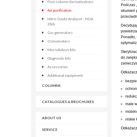
Post-column derivatizations
Podczas „
Air purification
strumień 
przeciwdr
Nitric Oxide Analyzer - NOA
280i
Decydując
powietrza
Gas generators
Ponadto, 
Osmometers
optymaliz
Microdialysis kits
Steryliza
do zwięks
Diagnostic kits
zanieczys
Accessories
Odkażacze
Additional equipment
bezpie
COLUMNS
ochron
redukc
CATALOGUES & BROCHURES
małe w
mobiln
ABOUT US
niskie 
Odkażacz 
SERVICE