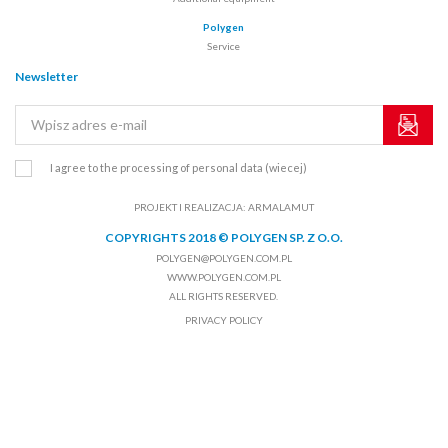
Polygen
Service
Newsletter
I agree to the processing of personal data
(wiecej)
PROJEKT I REALIZACJA:
ARMALAMUT
COPYRIGHTS 2018 © POLYGEN SP. Z O.O.
POLYGEN@POLYGEN.COM.PL
WWW.POLYGEN.COM.PL
ALL RIGHTS RESERVED.
PRIVACY POLICY