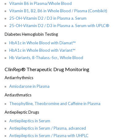
Vitamin B6 in Plasma/Whole Blood
Vitamin B1, B2, B6 in Whole Blood / Plasma (Combikit)
25-OH-Vitamin D2 / D3 in Plasma a. Serum
25-OH-Vitamin D2 / D3 in Plasma a. Serum with UPLC®
Diabetes Hemoglobin Testing
HbA1c in Whole Blood with Diamat™
HbA1c in Whole Blood with Variant™
Hb Variants, ß-Thalass.-Scr., Whole Blood
ClinRep® Therapeutic Drug Monitoring
Antiarrhythmics
Amiodarone in Plasma
Antiasthmatics
Theophylline, Theobromine and Caffeine in Plasma
Antiepileptic Drugs
Antiepileptics in Serum
Antiepileptics in Serum / Plasma, advanced
Antiepileptics in Serum / Plasma with UHPLC