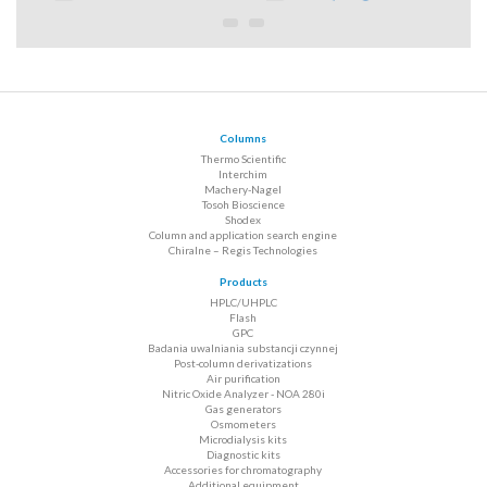
Columns
Thermo Scientific
Interchim
Machery-Nagel
Tosoh Bioscience
Shodex
Column and application search engine
Chiralne – Regis Technologies
Products
HPLC/UHPLC
Flash
GPC
Badania uwalniania substancji czynnej
Post-column derivatizations
Air purification
Nitric Oxide Analyzer - NOA 280i
Gas generators
Osmometers
Microdialysis kits
Diagnostic kits
Accessories for chromatography
Additional equipment