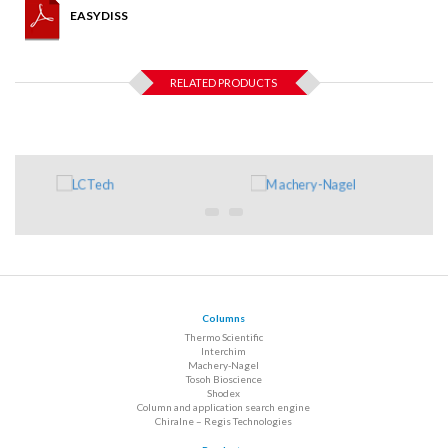
EASYDISS
RELATED PRODUCTS
Columns
Thermo Scientific
Interchim
Machery-Nagel
Tosoh Bioscience
Shodex
Column and application search engine
Chiralne – Regis Technologies