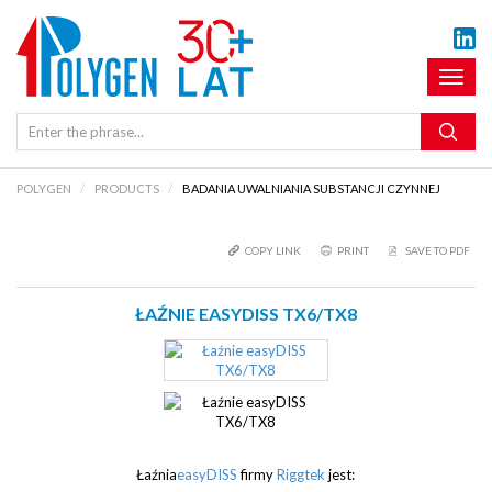
Toggl
naviga
POLYGEN
PRODUCTS
BADANIA UWALNIANIA SUBSTANCJI CZYNNEJ
COPY LINK
PRINT
SAVE TO PDF
ŁAŹNIE EASYDISS TX6/TX8
Łaźnia
easyDISS
firmy
Riggtek
jest: