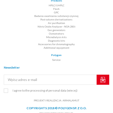
Products
HPLC/UHPLC
Flash
GPC
Badania uwalniania substancji czynnej
Post-column derivatizations
Air purification
Nitric Oxide Analyzer - NOA 280i
Gas generators
Osmometers
Microdialysis kits
Diagnostic kits
Accessories for chromatography
Additional equipment
Polygen
Service
Newsletter
I agree to the processing of personal data
(wiecej)
PROJEKT I REALIZACJA:
ARMALAMUT
COPYRIGHTS 2018 © POLYGEN SP. Z O.O.