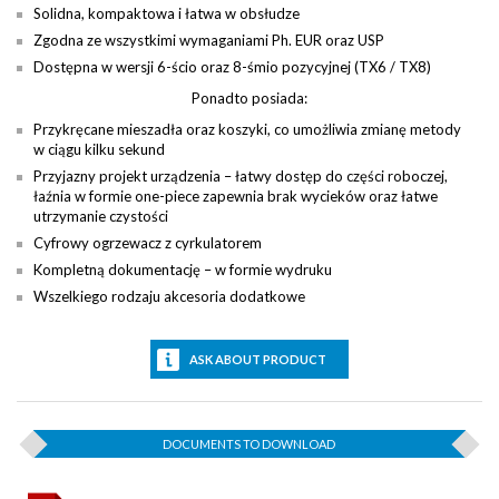
Solidna, kompaktowa i łatwa w obsłudze
Zgodna ze wszystkimi wymaganiami Ph. EUR oraz USP
Dostępna w wersji 6-ścio oraz 8-śmio pozycyjnej (TX6 / TX8)
Ponadto posiada:
Przykręcane mieszadła oraz koszyki, co umożliwia zmianę metody
w ciągu kilku sekund
Przyjazny projekt urządzenia – łatwy dostęp do części roboczej,
łaźnia w formie one-piece zapewnia brak wycieków oraz łatwe
utrzymanie czystości
Cyfrowy ogrzewacz z cyrkulatorem
Kompletną dokumentację – w formie wydruku
Wszelkiego rodzaju akcesoria dodatkowe
ASK ABOUT PRODUCT
DOCUMENTS TO DOWNLOAD